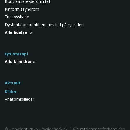
Boutonnière-deformitet
Piriformissyndrom
Tricepsskade
Dysfunktion af ribbenenes led på rygsiden
Alle lidelser »
Fysioterapi
Alle klinikker »
Aktuelt
Kilder
Anatomibilleder
© Copyright 2026 Physiocheck.dk | Alle rettigheder forbeholdes