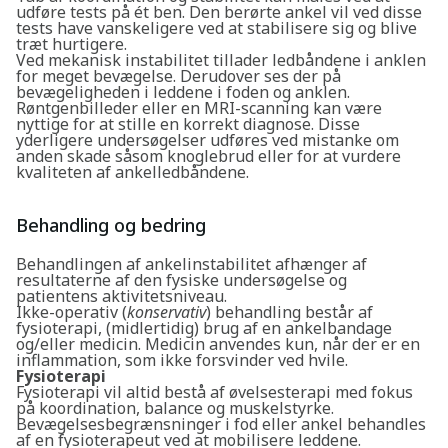
udføre tests på ét ben. Den berørte ankel vil ved disse
tests have vanskeligere ved at stabilisere sig og blive
træt hurtigere.
Ved mekanisk instabilitet tillader ledbåndene i anklen
for meget bevægelse. Derudover ses der på
bevægeligheden i leddene i foden og anklen.
Røntgenbilleder eller en MRI-scanning kan være
nyttige for at stille en korrekt diagnose. Disse
yderligere undersøgelser udføres ved mistanke om
anden skade såsom knoglebrud eller for at vurdere
kvaliteten af ankelledbåndene.
Behandling og bedring
Søg
Behandlingen af ankelinstabilitet afhænger af
resultaterne af den fysiske undersøgelse og
patientens aktivitetsniveau.
Ikke-operativ (
konservativ
) behandling består af
fysioterapi, (midlertidig) brug af en ankelbandage
og/eller medicin. Medicin anvendes kun, når der er en
inflammation, som ikke forsvinder ved hvile.
Fysioterapi
Fysioterapi vil altid bestå af øvelsesterapi med fokus
på koordination, balance og muskelstyrke.
Bevægelsesbegrænsninger i fod eller ankel behandles
af en fysioterapeut ved at mobilisere leddene.