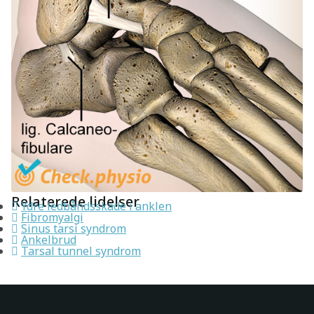
Relaterede lidelser
Ydre ledbåndsskade i anklen
Fibromyalgi
Sinus tarsi syndrom
Ankelbrud
Tarsal tunnel syndrom