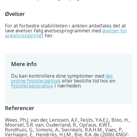
Øvelser
For at forbedre stabiliteten i anklen anbefales det at
lave øvelser. Følg øvelsesprogrammet med
øvelser for
ankelinstabilitet
her.
Mere info
Du kan kontrollere dine symptomer med
det
online fysioterapitjek
eller bestille tid hos en
fysioterapipraksis
i nærheden.
Referencer
Wees, Ph.J. van der, Lenssen, A.F., Feijts, Y.A.E.J., Bloo, H.,
Moorsel, S.R. van, Ouderland, R., Opraus, K.W.F.,
Rondhuis, G., Simons, A., Swinkels, R.A.H.M., Vaes, P.,
Verhagen, E., Hendriks, H.J.M., Bie, R.A. de (2006)
KNGF-