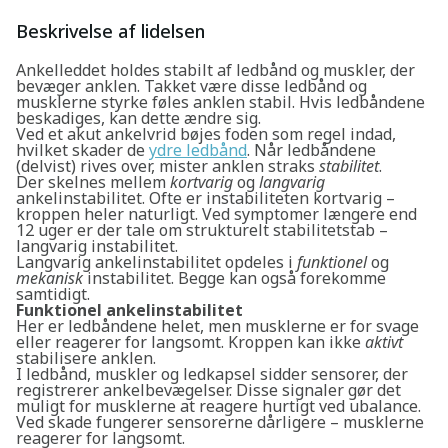
Beskrivelse af lidelsen
Ankelleddet holdes stabilt af ledbånd og muskler, der
bevæger anklen. Takket være disse ledbånd og
musklerne styrke føles anklen stabil. Hvis ledbåndene
beskadiges, kan dette ændre sig.
Ved et akut ankelvrid bøjes foden som regel indad,
hvilket skader de
ydre ledbånd
. Når ledbåndene
(delvist) rives over, mister anklen straks
stabilitet
.
Der skelnes mellem
kortvarig
og
langvarig
ankelinstabilitet. Ofte er instabiliteten kortvarig –
kroppen heler naturligt. Ved symptomer længere end
12 uger er der tale om strukturelt stabilitetstab –
langvarig instabilitet.
Langvarig ankelinstabilitet opdeles i
funktionel
og
mekanisk
instabilitet. Begge kan også forekomme
samtidigt.
Funktionel ankelinstabilitet
Her er ledbåndene helet, men musklerne er for svage
eller reagerer for langsomt. Kroppen kan ikke
aktivt
stabilisere anklen.
I ledbånd, muskler og ledkapsel sidder sensorer, der
registrerer ankelbevægelser. Disse signaler gør det
muligt for musklerne at reagere hurtigt ved ubalance.
Ved skade fungerer sensorerne dårligere – musklerne
reagerer for langsomt.