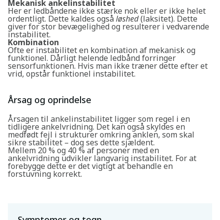
Mekanisk ankelinstabilitet
Her er ledbåndene ikke stærke nok eller er ikke helet
ordentligt. Dette kaldes også
løshed
(laksitet). Dette
giver for stor bevægelighed og resulterer i vedvarende
instabilitet.
Kombination
Ofte er instabilitet en kombination af mekanisk og
funktionel. Dårligt helende ledbånd forringer
sensorfunktionen. Hvis man ikke træner dette efter et
vrid, opstår funktionel instabilitet.
Årsag og oprindelse
Årsagen til ankelinstabilitet ligger som regel i en
tidligere ankelvridning. Det kan også skyldes en
medfødt fejl i strukturer omkring anklen, som skal
sikre stabilitet – dog ses dette sjældent.
Mellem 20 % og 40 % af personer med en
ankelvridning udvikler langvarig instabilitet. For at
forebygge dette er det vigtigt at behandle en
forstuvning korrekt.
Symptomer og tegn