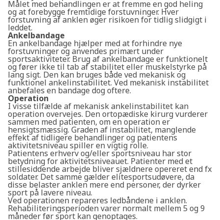
Målet med behandlingen er at fremme en god heling
og at forebygge fremtidige forstuvninger. Hver
forstuvning af anklen øger risikoen for tidlig slidgigt i
leddet.
Ankelbandage
En ankelbandage hjælper med at forhindre nye
forstuvninger og anvendes primært under
sportsaktiviteter. Brug af ankelbandage er funktionelt
og fører ikke til tab af stabilitet eller muskelstyrke på
lang sigt. Den kan bruges både ved mekanisk og
funktionel ankelinstabilitet. Ved mekanisk instabilitet
anbefales en bandage dog oftere.
Operation
I visse tilfælde af mekanisk ankelinstabilitet kan
operation overvejes. Den ortopædiske kirurg vurderer
sammen med patienten, om en operation er
hensigtsmæssig. Graden af instabilitet, manglende
effekt af tidligere behandlinger og patientens
aktivitetsniveau spiller en vigtig rolle.
Patientens erhverv og/eller sportsniveau har stor
betydning for aktivitetsniveauet. Patienter med et
stillesiddende arbejde bliver sjældnere opereret end fx
soldater. Det samme gælder elitesportsudøvere, da
disse belaster anklen mere end personer, der dyrker
sport på lavere niveau.
Ved operationen repareres ledbåndene i anklen.
Rehabiliteringsperioden varer normalt mellem 5 og 9
måneder før sport kan genoptages.