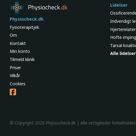
Lidelser
Ossificerend
Physiocheck.dk
Indvendigt l
Fysioterapitjek
Hjerterelate
Om
Hofte impin
Kontakt
Tarsal koalit
Min konto
Alle lidelser
Tilmeld klinik
Priser
Vilkår
Cookies
© Copyright 2026 Physiocheck.dk | Alle rettigheder forbeholde