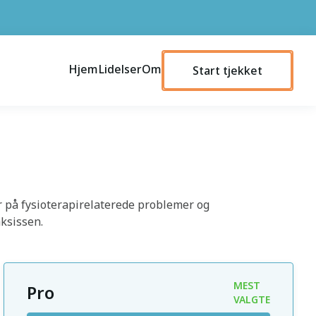
Hjem
Lidelser
Om
Start tjekket
er på fysioterapirelaterede problemer og
ksissen.
MEST
Pro
VALGTE