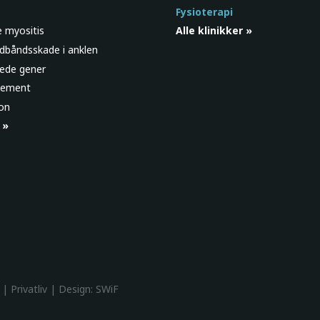
Fysioterapi
e myositis
Alle klinikker »
edbåndsskade i anklen
rede gener
gement
ion
 »
s |
Privatliv
| Design:
SWiF