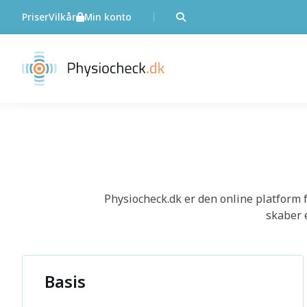
Priser
Vilkår
Min konto
Physiocheck.dk er den online platform f
skaber 
Basis