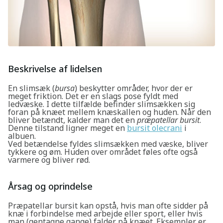
Beskrivelse af lidelsen
En slimsæk (
bursa
) beskytter områder, hvor der er
meget friktion. Det er en slags pose fyldt med
ledvæske. I dette tilfælde befinder slimsækken sig
foran på knæet mellem knæskallen og huden. Når den
bliver betændt, kalder man det en
præpatellar bursit
.
Denne tilstand ligner meget en
bursit olecrani
i
albuen.
Ved betændelse fyldes slimsækken med væske, bliver
tykkere og øm. Huden over området føles ofte også
varmere og bliver rød.
Årsag og oprindelse
Præpatellar bursit kan opstå, hvis man ofte sidder på
knæ i forbindelse med arbejde eller sport, eller hvis
man (gentagne gange) falder på knæet. Eksempler er