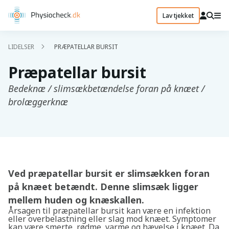
Lav tjekket
LIDELSER
PRÆPATELLAR BURSIT
Præpatellar bursit
Bedeknæ / slimsækbetændelse foran på knæet /
brolæggerknæ
Ved præpatellar bursit er slimsækken foran
på knæet betændt. Denne slimsæk ligger
mellem huden og knæskallen.
Årsagen til præpatellar bursit kan være en infektion
eller overbelastning eller slag mod knæet. Symptomer
kan være smerte, rødme, varme og hævelse i knæet. Da