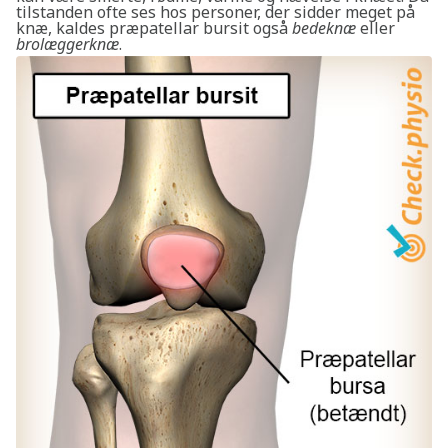
tilstanden ofte ses hos personer, der sidder meget på
knæ, kaldes præpatellar bursit også
bedeknæ
eller
brolæggerknæ
.