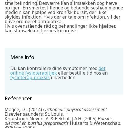
smertelindring. Desværre kan slimsækken dog hæve
op igen. En smertestillende og betændelseshæmmende
medicin kan hjælpe ved kronisk bursit, der ikke
skyldes infektion. Hvis der er tale om infektion, vil der
blive ordineret antibiotika.
Hvis ovenstående råd og behandlinger ikke hjælper,
kan slimsækken fjernes kirurgisk.
Mere info
Du kan kontrollere dine symptomer med
det
online fysioterapitjek
eller bestille tid hos en
fysioterapipraksis
i nærheden.
Referencer
Magee, D.J. (2014)
Orthopedic physical assessment
Elsevier saunders: St. Louis.
Knuistingh Neven, A. & Eekhof, J.A.H. (2005)
Bursitis
olecrani en bursitis prepatellaris
Huisarts & Wetenschap.
48(5):mei:2005.