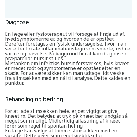
Diagnose
En læge eller fysioterapeut vil forsøge at finde ud af,
hvad symptomerne er, og hvordan de er opstået.
Derefter foretages en fysisk undersøgelse, hvor man
ser efter lokale inflammationstegn som smerte, rødme,
varme og hævelse. På baggrund heraf kan diagnosen
præpatellar bursit stilles.
Mistanken om infektiøs bursit forstærkes, hvis knæet
er meget rødt og symptomerne er opstået efter en
skade. For at være sikker kan man udtage lidt væske
fra slimsækken med en nål til analyse. Dette kaldes en
punktur.
Behandling og bedring
For at lade slimsækken hele, er det vigtigt at give
knæet ro. Det betyder, at tryk på knæet bør undgås så
meget som muligt. Midlertidig aflastning af knæet
Søg
fører som regel til spontan heling.
En læge kan vælge at tømme slimsækken med en
sprøjte. Dette giver som regel øjeblikkelig