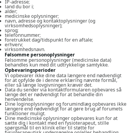
IP-adresse;
land du bor i;
alder;
medicinske oplysninger;
navn, adresse og kontaktoplysninger (og
virksomhedsoplysninger);
sprog;
telefonnummer;
foretrukket dag/tidspunkt for en aftale;
erhverv;
virksomhedsnavn.
Følsomme personoplysninger
Følsomme personoplysninger (medicinske data)
behandles kun med dit udtrykkelige samtykke.
Opbevaringsperioder
Vi opbevarer ikke dine data længere end nødvendigt
for at opfylde de i denne erklæring nævnte formål,
eller så længe lovgivningen kræver det.
Data du sender via kontaktformularen opbevares så
længe det er nødvendigt for at behandle din
henvendelse.
Dine loginoplysninger og forumindlæg opbevares ikke
længere end nødvendigt for at gøre brug af forumets
funktioner muligt.
Dine medicinske oplysninger opbevares kun for at
sætte dig i kontakt med en fysioterapeut, stille
spørgsmål til en klinik eller til støtte for
fysioterapeutisk undersøgelse og/eller behandling.