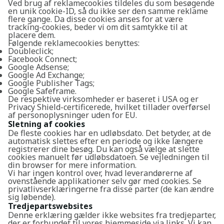
Ved brug af reklamecookies tildeles du som besøgende
en unik cookie-ID, så du ikke ser den samme reklame
flere gange. Da disse cookies anses for at være
tracking-cookies, beder vi om dit samtykke til at
placere dem.
Følgende reklamecookies benyttes:
Doubleclick;
Facebook Connect;
Google Adsense;
Google Ad Exchange;
Google Publisher Tags;
Google Safeframe.
De respektive virksomheder er baseret i USA og er
Privacy Shield-certificerede, hvilket tillader overførsel
af personoplysninger uden for EU.
Sletning af cookies
De fleste cookies har en udløbsdato. Det betyder, at de
automatisk slettes efter en periode og ikke længere
registrerer dine besøg. Du kan også vælge at slette
cookies manuelt før udløbsdatoen. Se vejledningen til
din browser for mere information.
Vi har ingen kontrol over, hvad leverandørerne af
ovenstående applikationer selv gør med cookies. Se
privatlivserklæringerne fra disse parter (de kan ændre
sig løbende).
Tredjepartswebsites
Denne erklæring gælder ikke websites fra tredjeparter,
der er forbundet til vores hjemmeside via links. Vi kan