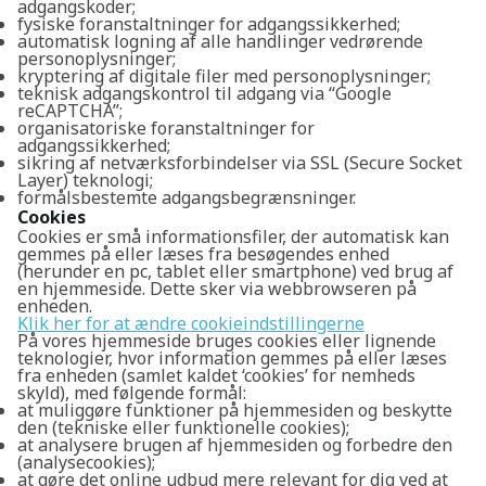
adgangskoder;
fysiske foranstaltninger for adgangssikkerhed;
automatisk logning af alle handlinger vedrørende
personoplysninger;
kryptering af digitale filer med personoplysninger;
teknisk adgangskontrol til adgang via “Google
reCAPTCHA”;
organisatoriske foranstaltninger for
adgangssikkerhed;
sikring af netværksforbindelser via SSL (Secure Socket
Layer) teknologi;
formålsbestemte adgangsbegrænsninger.
Cookies
Cookies er små informationsfiler, der automatisk kan
gemmes på eller læses fra besøgendes enhed
(herunder en pc, tablet eller smartphone) ved brug af
en hjemmeside. Dette sker via webbrowseren på
enheden.
Klik her for at ændre cookieindstillingerne
På vores hjemmeside bruges cookies eller lignende
teknologier, hvor information gemmes på eller læses
fra enheden (samlet kaldet ‘cookies’ for nemheds
Søg
skyld), med følgende formål:
at muliggøre funktioner på hjemmesiden og beskytte
den (tekniske eller funktionelle cookies);
at analysere brugen af hjemmesiden og forbedre den
(analysecookies);
at gøre det online udbud mere relevant for dig ved at