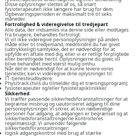
Disse oplysninger slettes af os, så snart
fysioterapeuten ikke længere har brug for dem.
Opbevaringsperioden er maksimalt tre til seks
måneder.
Fortrolighed & videregivelse til tredjepart
Alle data, der indsamles via denne side eller modtages
fra brugere, behandles fortroligt.
Vi vil ikke videregive personoplysninger på anden
måde eller til tredjemand, medmindre du har givet
(udtrykkeligt) samtykke, det er nødvendigt for at
opfylde en aftale med dig, eller vi er retligt forpligtede
eller berettigede hertil. Oplysningerne du giver, vil
blive behandlet med størst mulig omhu.
Når det er nødvendigt for at kunne levere vores
tjenester, kan vi videregive dine oplysninger til:
IT-tjenesteudbydere;
Physitrack (hvis du tilmelder dig et træningsprogram);
fysioterapeuter og/eller fysioterapiklinikker.
Sikkerhed
Vi træffer passende sikkerhedsforanstaltninger for at
begrænse misbrug og uautoriseret adgang til dine
personoplysninger. Vi sikrer, at kun nødvendige
personer har adgang, at adgangen er begrænset og at
sikkerhedsforanstaltningerne kontrolleres
regelmæssigt. Vi anvender følgende
sikkerhedsforanstaltninger:
logisk adgangskontrol med brug af stærke