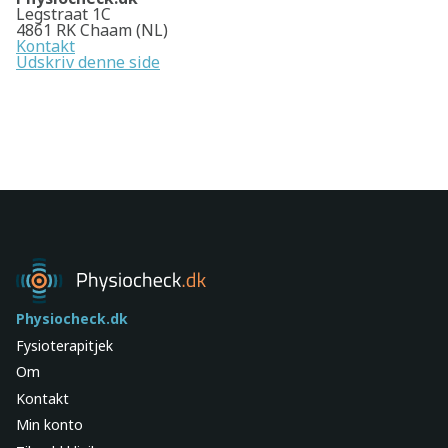
Legstraat 1C
4861 RK Chaam (NL)
Kontakt
Udskriv denne side
Physiocheck.dk
Fysioterapitjek
Om
Kontakt
Min konto