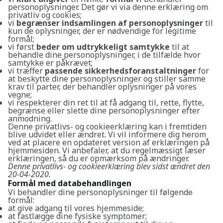
personoplysninger. Det gør vi via denne erklæring om
privatliv og cookies;
vi
begrænser indsamlingen af personoplysninger
til
kun de oplysninger, der er nødvendige for legitime
formål;
vi først
beder om udtrykkeligt samtykke
til at
behandle dine personoplysninger, i de tilfælde hvor
samtykke er påkrævet;
vi træffer
passende sikkerhedsforanstaltninger
for
at beskytte dine personoplysninger og stiller samme
krav til parter, der behandler oplysninger på vores
vegne;
vi respekterer din ret til at få adgang til, rette, flytte,
begrænse eller slette dine personoplysninger efter
anmodning.
Denne privatlivs- og cookieerklæring kan i fremtiden
blive udvidet eller ændret. Vi vil informere dig herom
ved at placere en opdateret version af erklæringen på
hjemmesiden. Vi anbefaler, at du regelmæssigt læser
erklæringen, så du er opmærksom på ændringer.
Denne privatlivs- og cookieerklæring blev sidst ændret den
20-04-2020.
Formål med databehandlingen
Vi behandler dine personoplysninger til følgende
formål:
at give adgang til vores hjemmeside;
at fastlægge dine fysiske symptomer;