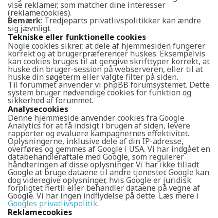
vise reklamer, som matcher dine interesser
(reklamecookies).
Bemærk
: Tredjeparts privatlivspolitikker kan ændre
sig jævnligt.
Tekniske eller funktionelle cookies
Nogle cookies sikrer, at dele af hjemmesiden fungerer
korrekt og at brugerpræferencer huskes. Eksempelvis
kan cookies bruges til at gengive skrifttyper korrekt, at
huske din bruger-session på webserveren, eller til at
huske din søgeterm eller valgte filter på siden.
Til forummet anvender vi phpBB forumsystemet. Dette
system bruger nødvendige cookies for funktion og
sikkerhed af forummet.
Analysecookies
Denne hjemmeside anvender cookies fra Google
Analytics for at få indsigt i brugen af siden, levere
rapporter og evaluere kampagnernes effektivitet.
Oplysningerne, inklusive dele af din IP-adresse,
overføres og gemmes af Google i USA. Vi har indgået en
databehandleraftale med Google, som regulerer
håndteringen af disse oplysninger. Vi har ikke tilladt
Google at bruge dataene til andre tjenester. Google kan
dog videregive oplysninger, hvis Google er juridisk
forpligtet hertil eller behandler dataene på vegne af
Google. Vi har ingen indflydelse på dette. Læs mere i
Googles privatlivspolitik
.
Reklamecookies