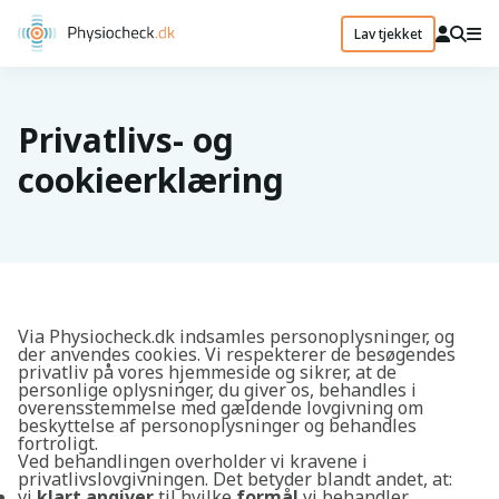
Lav tjekket
Privatlivs- og
cookieerklæring
Via Physiocheck.dk indsamles personoplysninger, og
der anvendes cookies. Vi respekterer de besøgendes
privatliv på vores hjemmeside og sikrer, at de
personlige oplysninger, du giver os, behandles i
overensstemmelse med gældende lovgivning om
beskyttelse af personoplysninger og behandles
fortroligt.
Ved behandlingen overholder vi kravene i
privatlivslovgivningen. Det betyder blandt andet, at:
vi
klart angiver
til hvilke
formål
vi behandler