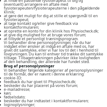
at finde en passende fysioterapeut til dig og
(eventuelt) arrangere en aftale med
fysioterapeuten/fysioterapeuterne i den pågældende
klinik;
at gøre det muligt for dig at stille et spørgsmål til en
fysioterapeut;
at tage kontakt og/eller give feedback via
kontaktformularen;
at oprette en konto for din klinik hos Physiocheck.dk;
at give dig mulighed for at bruge vores forum;
at tilbyde et personligt træningsprogram.
Vi behandler dine personoplysninger, når du har
indgået eller ønsker at indgå en aftale med os, har
givet dit samtykke, eller vi har lov til det i henhold til
lovgivningen. Du kan til enhver tid trække dit samtykke
tilbage. Tilbagetrækningen påvirker ikke lovligheden
af den behandling, der allerede har fundet sted.
Brug af personoplysninger
Vi behandler følgende kategorier af personoplysninger
til de formål, der er nævnt i denne erklæring:
cookie-ID;
feedback du har givet til Physiocheck.dk;
beskeder du har placeret på vores forum;
e-mailadresse;
køn;
fødselsdato;
beskeder du har indtastet i kontaktformularen;
loginoplysninger;