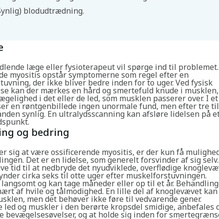
Synlig) blodudtrædning.
e
ende læge eller fysioterapeut vil spørge ind til problemet
nde myositis opstår symptomerne som regel efter en
uvning, der ikke bliver bedre inden for to uger. Ved fysisk
se kan der mærkes en hård og smertefuld knude i musklen, 
gelighed i det eller de led, som musklen passerer over. I et 
er en røntgenbillede ingen unormale fund, men efter tre til
tanden synlig. En ultralydsscanning kan afsløre lidelsen på e
idspunkt.
ing og bedring
er sig at være ossificerende myositis, er der kun få mulighed
ngen. Det er en lidelse, som generelt forsvinder af sig sel
ve tid til at nedbryde det nyudviklede, overflødige knoglev
nder cirka seks til otte uger efter muskelforstuvningen.
 langsomt og kan tage måneder eller op til et år. Behandlin
ært af hvile og tålmodighed. En lille del af knoglevævet kan
usklen, men det behøver ikke føre til vedvarende gener.
e led og muskler i den berørte kropsdel smidige, anbefales d
le bevægelsesøvelser, og at holde sig inden for smertegræns