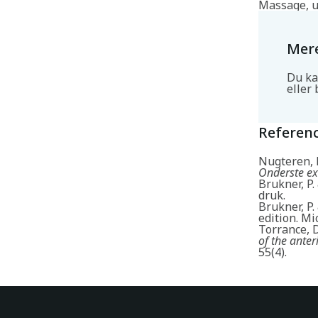
Massage, u
Mere
Du ka
eller 
Referen
Nugteren, K
Onderste ex
Brukner, P.
druk.
Brukner, P.
edition. Mi
Torrance, D
of the ante
55(4).