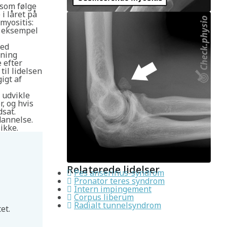
 som følge
i låret på
myositis:
r eksempel
ved
dning
 efter
til lidelsen
igt af
 udvikle
r, og hvis
dsat.
annelse.
ikke.
Relaterede lidelser
Pes anserinus-syndrom
Pronator teres syndrom
Intern impingement
Corpus liberum
Radialt tunnelsyndrom
et.