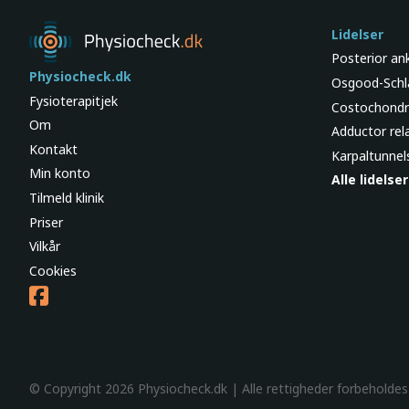
Lidelser
Posterior an
Physiocheck.dk
Osgood-Schl
Fysioterapitjek
Costochondri
Om
Adductor rel
Kontakt
Karpaltunne
Min konto
Alle lidelser
Tilmeld klinik
Priser
Vilkår
Cookies
© Copyright 2026 Physiocheck.dk | Alle rettigheder forbeholde