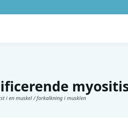
ificerende myositi
t i en muskel / forkalkning i musklen