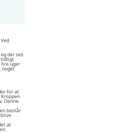
. Ved
og der ses
tidligt
 fire uger
t noget
er for at
v. Kroppen
æv. Denne
gen består
 blive
et at
en.