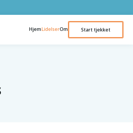
Hjem
Lidelser
Om
Start tjekket
s