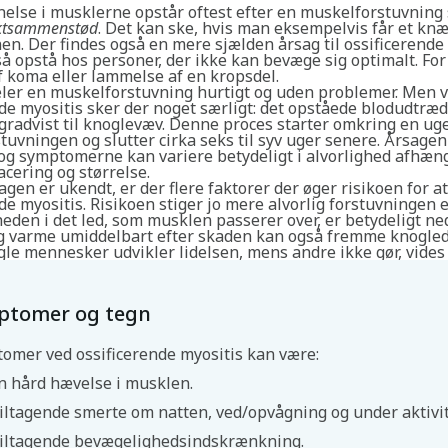
else i musklerne opstår oftest efter en muskelforstuvning
ktsammenstød
. Det kan ske, hvis man eksempelvis får et knæ 
n. Der findes også en mere sjælden årsag til ossificerende 
så opstå hos personer, der ikke kan bevæge sig optimalt. Fo
f koma eller lammelse af en kropsdel.
ler en muskelforstuvning hurtigt og uden problemer. Men 
nde myositis sker der noget særligt: det opståede blodudtræ
radvist til knoglevæv. Denne proces starter omkring en uge
uvningen og slutter cirka seks til syv uger senere. Årsagen 
 og symptomerne kan variere betydeligt i alvorlighed afhæng
cering og størrelse.
gen er ukendt, er der flere faktorer der øger risikoen for at
de myositis. Risikoen stiger jo mere alvorlig forstuvningen e
den i det led, som musklen passerer over, er betydeligt ne
 varme umiddelbart efter skaden kan også fremme knogled
le mennesker udvikler lidelsen, mens andre ikke gør, vides 
ptomer og tegn
omer ved ossificerende myositis kan være:
n hård hævelse i musklen.
iltagende smerte om natten, ved/opvågning og under aktivit
iltagende bevægelighedsindskrænkning.
Søg