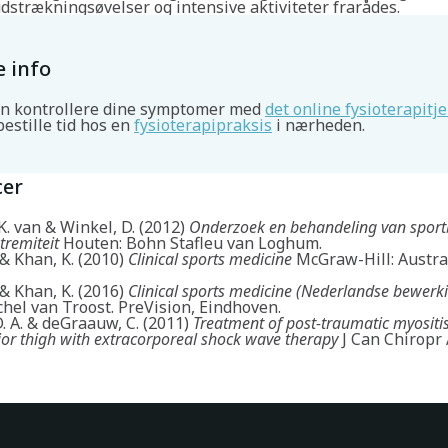
dstrækningsøvelser og intensive aktiviteter frarådes.
 info
n kontrollere dine symptomer med
det online fysioterapitj
bestille tid hos en
fysioterapipraksis
i nærheden.
cer
. van & Winkel, D. (2012)
Onderzoek en behandeling van sport
tremiteit
Houten: Bohn Stafleu van Loghum.
 & Khan, K. (2010)
Clinical sports medicine
McGraw-Hill: Austral
 & Khan, K. (2016)
Clinical sports medicine (Nederlandse bewerk
chel van Troost. PreVision, Eindhoven.
. A. & deGraauw, C. (2011)
Treatment of post-traumatic myositis
rior thigh with extracorporeal shock wave therapy
J Can Chiropr 