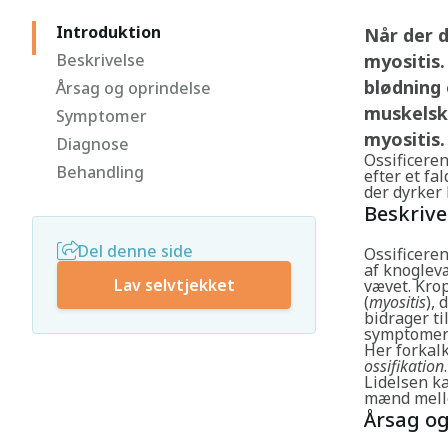
Introduktion
Når der d
Beskrivelse
myositis.
blødning 
Årsag og oprindelse
muskelska
Symptomer
myositis.
Diagnose
Ossificere
Behandling
efter et fa
der dyrker 
Beskrive
Del denne side
Ossificeren
af knoglevæ
Lav selvtjekket
vævet. Kro
(
myositis
),
bidrager ti
symptomern
Her forkalk
ossifikation
.
Lidelsen ka
mænd melle
Årsag og