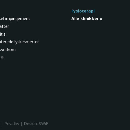
Fysioterapi
kel impingement
Alle klinikker »
atter
tis
aterede lyskesmerter
lsyndrom
 »
s |
Privatliv
| Design:
SWiF