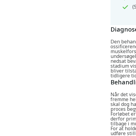
(
Diagnos
Den behandl
ossificere
muskelforst
undersøgel
nedsat bevæ
stadium vis
bliver tils
tidligere t
Behandl
Når det vis
fremme heli
skal dog ha
proces begy
Forløbet er
derfor prim
tilbage i m
For at hold
udføre stil