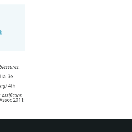
ek
blessures.
ia. 3e
ing)
4th
 ossificans
Assoc 2011;