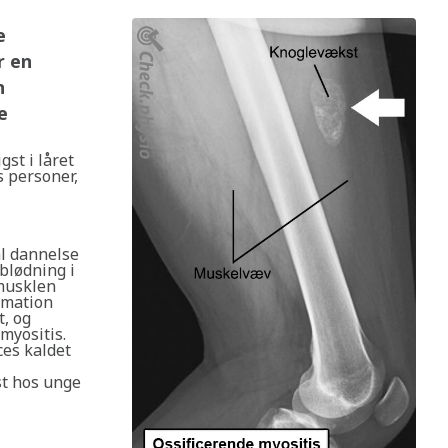
e
r en
n
e
st i låret
s personer,
al dannelse
 blødning i
 musklen
mmation
t, og
myositis.
ces kaldet
st hos unge