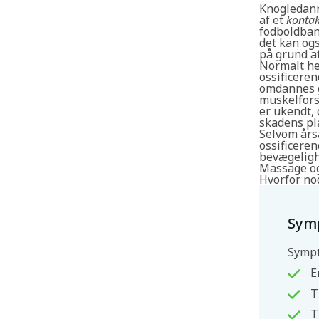
Knogledann
af et
konta
fodboldbane
det kan og
på grund a
Normalt he
ossificere
omdannes g
muskelforst
er ukendt,
skadens pla
Selvom årsa
ossificeren
bevægelighe
Massage og
Hvorfor nog
Sym
Sympt
E
T
T