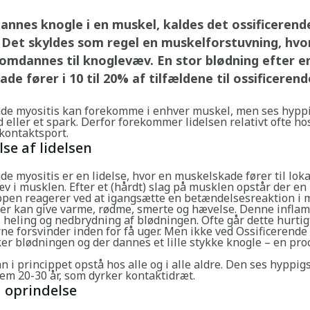
annes knogle i en muskel, kaldes det ossificerend
 Det skyldes som regel en muskelforstuvning, hvo
omdannes til knoglevæv. En stor blødning efter e
de fører i 10 til 20% af tilfældene til ossificerend
nde myositis kan forekomme i enhver muskel, men ses hyppig
ld eller et spark. Derfor forekommer lidelsen relativt ofte ho
kontaktsport.
lse af lidelsen
de myositis er en lidelse, hvor en muskelskade fører til lok
v i musklen. Efter et (hårdt) slag på musklen opstår der en
ppen reagerer ved at igangsætte en betændelsesreaktion i
 der kan give varme, rødme, smerte og hævelse. Denne infla
l heling og nedbrydning af blødningen. Ofte går dette hurtig
e forsvinder inden for få uger. Men ikke ved Ossificerende 
er blødningen og der dannes et lille stykke knogle – en pro
n i princippet opstå hos alle og i alle aldre. Den ses hyppig
m 20-30 år, som dyrker kontaktidræt.
 oprindelse