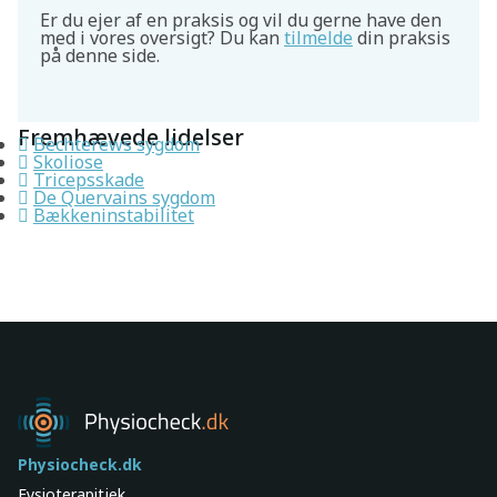
Er du ejer af en praksis og vil du gerne have den
med i vores oversigt? Du kan
tilmelde
din praksis
på denne side.
Fremhævede lidelser
Bechterews sygdom
Skoliose
Tricepsskade
De Quervains sygdom
Bækkeninstabilitet
Physiocheck.dk
Fysioterapitjek