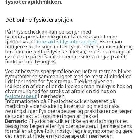
fysioterapiklinikken.
Det online fysioterapitjek
På Physiocheck.dk kan personer med
fysioterapirelaterede gener få deres symptomer
tjekket via et
interaktivt fysioterapitjek
. Hvor man
tidligere skulle søge nettet tyndt efter hjemmesider og
fora om forskellige fysiske lidelser, er det nu muligt at
gøre dette på én samlet hjemmeside ved hjælp af et
unikt online fysiotjek.
Ved at besvare spørgsmålene og udføre testene bliver
symptomerne sammenlignet med de mest almindelige
lidelser inden for fysioterapi. Tjekket giver en
indikation af den eller de lidelser, man muligvis har, og
giver mulighed for straks at aftale en tid hos en
fysioterapeut
i nærheden.
Informationen på Physiocheck.dk er baseret på
medicinsk videnskabelig litteratur og medicinske
retningslinjer. Fysioterapeuter og praktiserende læger
deltager aktivt i optimeringen af tjekket.
Bemærk:
Physiocheck.dk er ikke en erstatning for et
besøg hos lægen eller fysioterapeuten. Hjemmesidens
formål er at give folk indsigt i egne symptomer og gøre
det nemt at finde en fysioterapeut i nærheden.