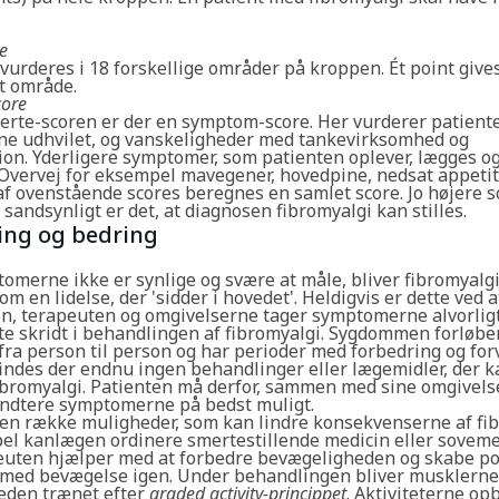
e
urderes i 18 forskellige områder på kroppen. Ét point gives
t område.
ore
erte-scoren er der en symptom-score. Her vurderer patient
gne udhvilet, og vanskeligheder med tankevirksomhed og
on. Yderligere symptomer, som patienten oplever, lægges og
 Overvej for eksempel mavegener, hovedpine, nedsat appetit
f ovenstående scores beregnes en samlet score. Jo højere sc
sandsynligt er det, at diagnosen fibromyalgi kan stilles.
ing og bedring
omerne ikke er synlige og svære at måle, bliver fibromyalgi
om en lidelse, der 'sidder i hovedet'. Heldigvis er dette ved 
en, terapeuten og omgivelserne tager symptomerne alvorligt
ste skridt i behandlingen af fibromyalgi. Sygdommen forløbe
 fra person til person og har perioder med forbedring og for
indes der endnu ingen behandlinger eller lægemidler, der k
ibromyalgi. Patienten må derfor, sammen med sine omgivelse
ndtere symptomerne på bedst muligt.
 en række muligheder, som kan lindre konsekvenserne af fib
el kanlægen ordinere smertestillende medicin eller soveme
euten hjælper med at forbedre bevægeligheden og skabe po
 med bevægelse igen. Under behandlingen bliver musklerne
den trænet efter
graded activity-princippet
. Aktiviteterne op