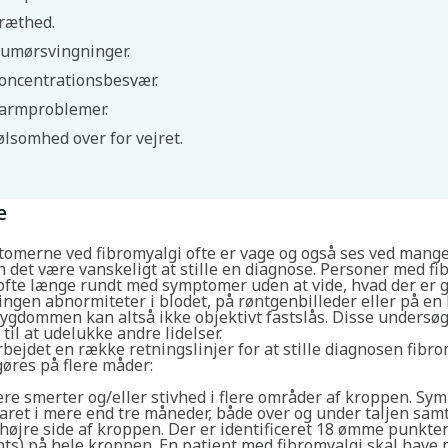
ræthed.
umørsvingninger.
oncentrationsbesvær.
armproblemer.
ølsomhed over for vejret.
Søg
e
tomerne ved fibromyalgi ofte er vage og også ses ved mang
an det være vanskeligt at stille en diagnose. Personer med f
ofte længe rundt med symptomer uden at vide, hvad der er g
ingen abnormiteter i blodet, på røntgenbilleder eller på en
Sygdommen kan altså ikke objektivt fastslås. Disse undersø
til at udelukke andre lidelser.
bejdet en række retningslinjer for at stille diagnosen fibro
gøres på flere måder:
ære smerter og/eller stivhed i flere områder af kroppen. S
aret i mere end tre måneder, både over og under taljen sam
højre side af kroppen. Der er identificeret 18 ømme punkte
nts) på hele kroppen. En patient med fibromyalgi skal have 