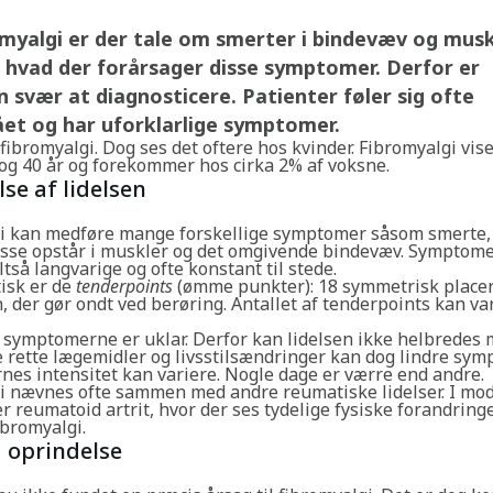
myalgi er der tale om smerter i bindevæv og musk
, hvad der forårsager disse symptomer. Derfor er
n svær at diagnosticere. Patienter føler sig ofte
ået og har uforklarlige symptomer.
 fibromyalgi. Dog ses det oftere hos kvinder. Fibromyalgi vise
og 40 år og forekommer hos cirka 2% af voksne.
lse af lidelsen
i kan medføre mange forskellige symptomer såsom smerte, 
isse opstår i muskler og det omgivende bindevæv. Symptom
ltså langvarige og ofte konstant til stede.
tisk er de
tenderpoints
(ømme punkter): 18 symmetrisk place
 der gør ondt ved berøring. Antallet af tenderpoints kan va
l symptomerne er uklar. Derfor kan lidelsen ikke helbredes
e rette lægemidler og livsstilsændringer kan dog lindre sy
es intensitet kan variere. Nogle dage er værre end andre.
i nævnes ofte sammen med andre reumatiske lidelser. I mod
er reumatoid artrit, hvor der ses tydelige fysiske forandring
ibromyalgi.
 oprindelse