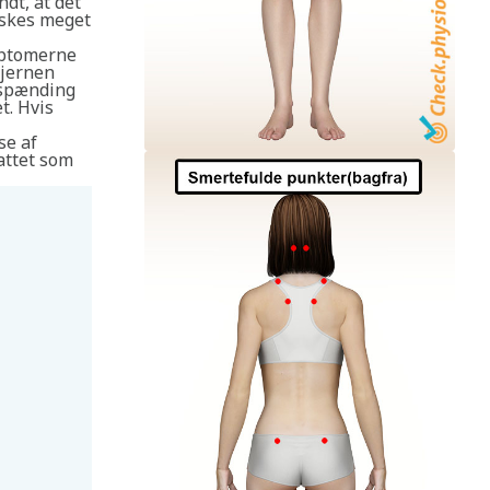
ndt, at det
rskes meget
mptomerne
Hjernen
lspænding
t. Hvis
se af
attet som