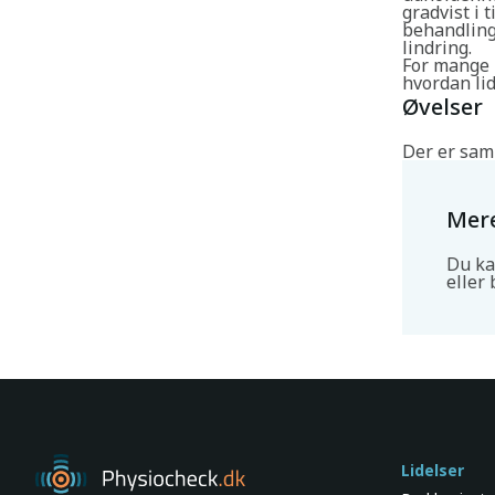
gradvist i 
behandling
lindring.
For mange 
hvordan li
Øvelser
Der er sam
Mere
Du ka
eller 
Lidelser