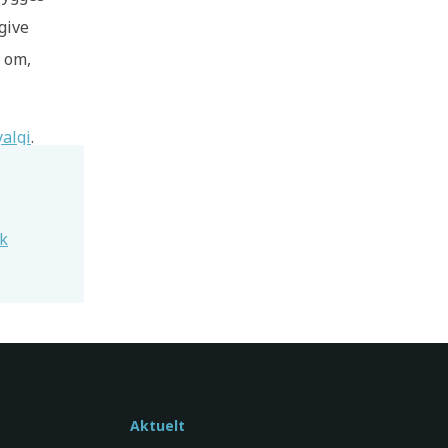
give
g om,
yalgi
.
ek
Aktuelt