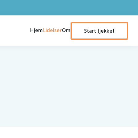
Hjem
Lidelser
Om
Start tjekket