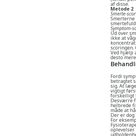
af disse.
Metode 2
Smerte-scor
Smerterne v
smertefuld
Symptom-sc
Ud over sm
ikke at vå
koncentrati
scoringen.
Ved hjælp a
desto mere 
Behandl
Fordi sympt
betragtet s
sig. At læg
vigtigt før
forskelligt
Desværre f
helbrede f
måde at hå
Der er dog
For eksemp
Fysioterap
oplevelser
udholdenhe