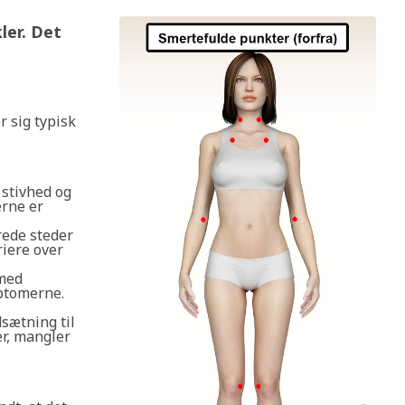
ler. Det
r sig typisk
stivhed og
erne er
rede steder
riere over
 med
mptomerne.
sætning til
er, mangler