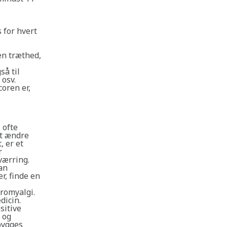
 for hvert
en træthed,
så til
 osv.
oren er,
 ofte
at ændre
, er et
r
værring.
an
r, finde en
romyalgi.
dicin.
sitive
 og
bygges