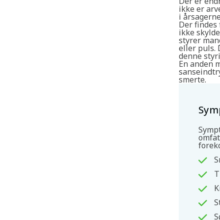
Der er endn
ikke er arv
i årsagerne
Der findes
ikke skyld
styrer man
eller puls
denne styri
En anden m
sanseindtr
smerte.
Sym
Sympt
omfat
forek
S
T
K
S
S