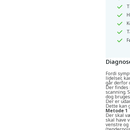
T
H
K
T
F
Diagnos
Fordi symp
lidelser, k
går derfor 
Der findes 
scanning. 
dog bruges 
Der er udar
Dette kan 
Metode 1
Der skal v
skal have v
venstre og 
(tenderpoi