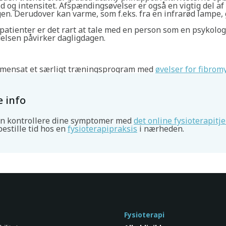
tid og intensitet. Afspændingsøvelser er også en vigtig del af
en. Derudover kan varme, som f.eks. fra en infrarød lampe, 
patienter er det rart at tale med en person som en psykolo
delsen påvirker dagligdagen.
mensat et særligt træningsprogram med
øvelser for fibrom
 info
n kontrollere dine symptomer med
det online fysioterapitj
bestille tid hos en
fysioterapipraksis
i nærheden.
Fysioterapi