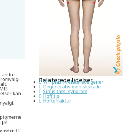
e andre
ibromyalgi
Relaterede lidelser
Whiplash-relaterede gener
alt.
Degenerativ meniskskade
 MR-
Sinus tarsi syndrom
gelser kan
Hoffitis
Hoftefraktur
myalgi.
ymptomerne
t på
r
mindst 11