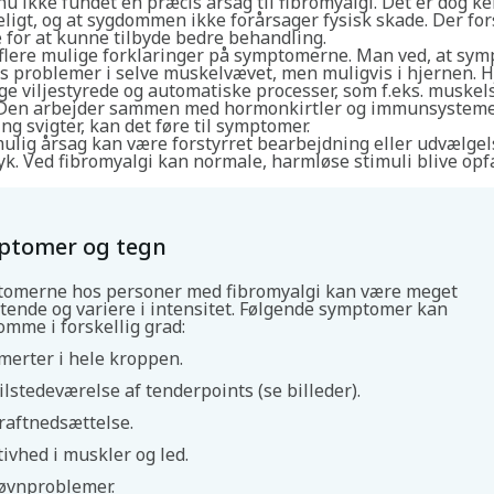
u ikke fundet en præcis årsag til fibromyalgi. Det er dog ke
eligt, og at sygdommen ikke forårsager fysisk skade. Der fo
 for at kunne tilbyde bedre behandling.
 flere mulige forklaringer på symptomerne. Man ved, at sy
es problemer i selve muskelvævet, men muligvis i hjernen. 
ge viljestyrede og automatiske processer, som f.eks. muske
. Den arbejder sammen med hormonkirtler og immunsysteme
ng svigter, kan det føre til symptomer.
ulig årsag kan være forstyrret bearbejdning eller udvælgel
yk. Ved fibromyalgi kan normale, harmløse stimuli blive opf
ptomer og tegn
omerne hos personer med fibromyalgi kan være meget
tende og variere i intensitet. Følgende symptomer kan
omme i forskellig grad:
merter i hele kroppen.
ilstedeværelse af tenderpoints (se billeder).
raftnedsættelse.
tivhed i muskler og led.
øvnproblemer.