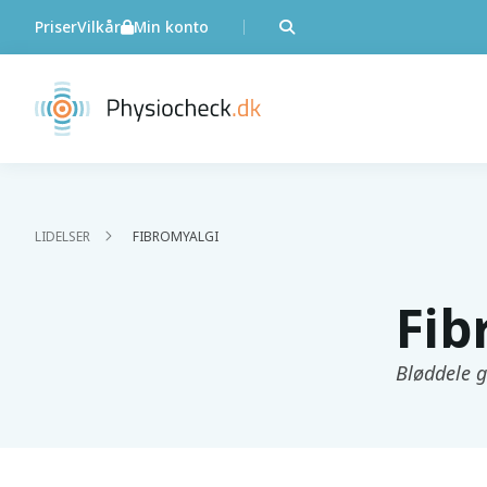
Priser
Vilkår
Min konto
LIDELSER
FIBROMYALGI
Fib
Bløddele g