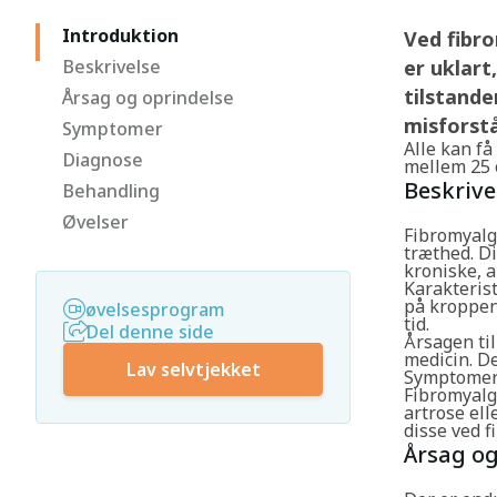
Introduktion
Ved fibro
Beskrivelse
er uklart
tilstande
Årsag og oprindelse
misforst
Symptomer
Alle kan få
Diagnose
mellem 25 
Beskrive
Behandling
Øvelser
Fibromyalg
træthed. D
kroniske, a
Karakteris
på kroppen,
øvelsesprogram
tid.
Del denne side
Årsagen ti
medicin. D
Lav selvtjekket
Symptomern
Fibromyalg
artrose ell
disse ved f
Årsag og