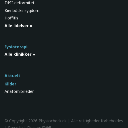
DISI-deformitet
Kienböcks sygdom
Hoffitis
Alle lidelser »
Fysioterapi
Alle klinikker »
Aktuelt
Kilder
Anatomibilleder
© Copyright 2026 Physiocheck.dk | Alle rettigheder forbeholdes
|
Privatliv
| Design:
SWiF