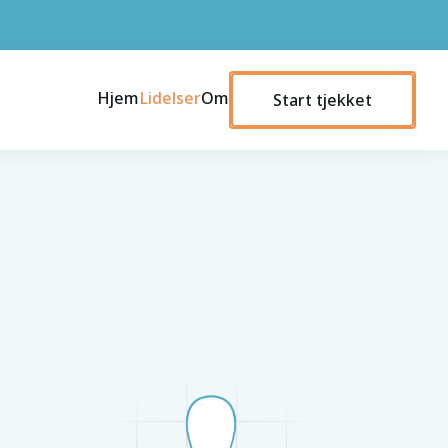
Hjem
Lidelser
Om
Start tjekket