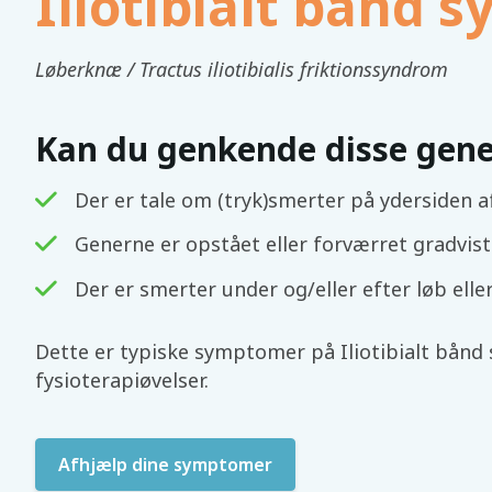
Iliotibialt bånd 
Løberknæ / Tractus iliotibialis friktionssyndrom
Kan du genkende disse gene
Der er tale om (tryk)smerter på ydersiden a
Generne er opstået eller forværret gradvist
Der er smerter under og/eller efter løb elle
Dette er typiske symptomer på Iliotibialt bånd
fysioterapiøvelser.
Afhjælp dine symptomer