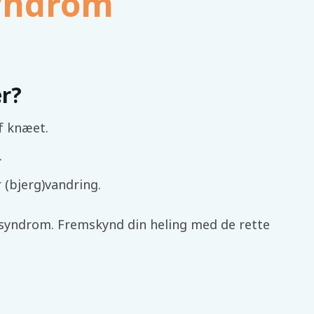
syndrom
r?
f knæet.
.
r (bjerg)vandring.
 syndrom. Fremskynd din heling med de rette