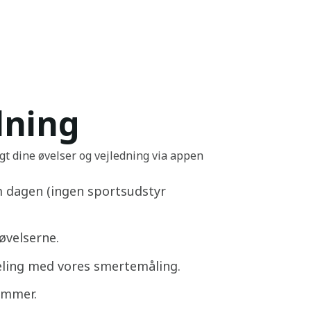
dning
t dine øvelser og vejledning via appen
 dagen (ingen sportsudstyr
velserne.
heling med vores smertemåling.
ammer.