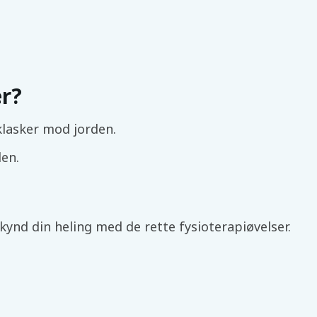
r?
klasker mod jorden.
den.
nd din heling med de rette fysioterapiøvelser.