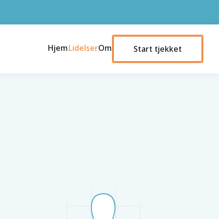
Hjem
Lidelser
Om
Start tjekket