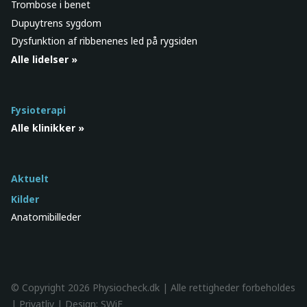
Trombose i benet
Dupuytrens sygdom
Dysfunktion af ribbenenes led på rygsiden
Alle lidelser »
Fysioterapi
Alle klinikker »
Aktuelt
Kilder
Anatomibilleder
© Copyright 2026 Physiocheck.dk | Alle rettigheder forbeholdes
|
Privatliv
| Design:
SWiF